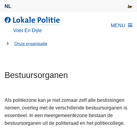
O
NL
v
e
d
MENU
r
e
Voer En Dijle
s
L
l
U
o
Onze organisatie
a
k
bent
a
a
hier:
n
l
e
Bestuursorganen
e
n
P
n
o
a
l
Als politiezone kan je niet zomaar zelf alle beslissingen
a
i
nemen, overleg met de verschillende bestuursorganen is
r
t
essentieel. In een meergemeentezone bestaan de
d
i
bestuursorganen uit de politieraad en het politiecollege.
e
e
i