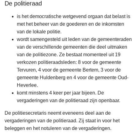
De politieraad
n
h
is het democratische wetgevend orgaan dat belast is
o
met het beheer van de goederen en de inkomsten
u
van de lokale politie.
d
wordt samengesteld uit leden van de gemeenteraden
g
van de verschillende gemeenten die deel uitmaken
a
van de politiezone. Ze bestaat momenteel uit 19
a
verkozen politieraadsleden: 8 voor de gemeente
n
Tervuren, 4 voor de gemeente Bertem, 3 voor de
gemeente Huldenberg en 4 voor de gemeente Oud-
Heverlee.
komt minstens 4 keer per jaar bijeen. De
vergaderingen van de politieraad zijn openbaar.
De politiesecretaris neemt eveneens deel aan de
vergaderingen van de politieraad. Zij staat in voor het
beleggen en het notuleren van de vergaderingen.