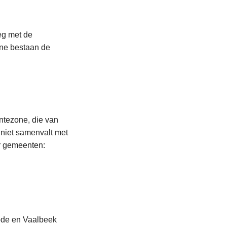
e
s
m
leg met de
e
one bestaan de
e
r
o
v
e
r
ntezone, die van
B
 niet samenvalt met
e
r gemeenten:
s
t
u
u
r
L
ode en Vaalbeek
s
e