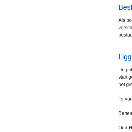
Bes
Als po
versch
bestuu
Ligg
De pol
start 
het gr
Tervu
Bertem
Oud-H