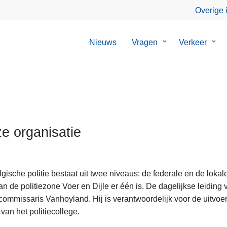
Overige 
Nieuws
Vragen
Submenu
Verkeer
Sub
van
van
Vragen
Verk
e organisatie
gische politie bestaat uit twee niveaus: de federale en de lokale 
n de politiezone Voer en Dijle er één is. De dagelijkse leiding
ommissaris Vanhoyland. Hij is verantwoordelijk voor de uitvoerin
van het politiecollege.