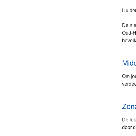
Hulde
De nie
Oud-He
bevolk
Mid
Om jou
verdee
Zona
De lok
door d