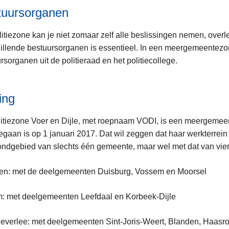
tuursorganen
litiezone kan je niet zomaar zelf alle beslissingen nemen, over
illende bestuursorganen is essentieel. In een meergemeentez
rsorganen uit de politieraad en het politiecollege.
ing
itiezone Voer en Dijle, met roepnaam VODI, is een meergemee
gegaan is op 1 januari 2017. Dat wil zeggen dat haar werkterrein
ondgebied van slechts één gemeente, maar wel met dat van vie
ren: met de deelgemeenten Duisburg, Vossem en Moorsel
: met deelgemeenten Leefdaal en Korbeek-Dijle
everlee: met deelgemeenten Sint-Joris-Weert, Blanden, Haasr