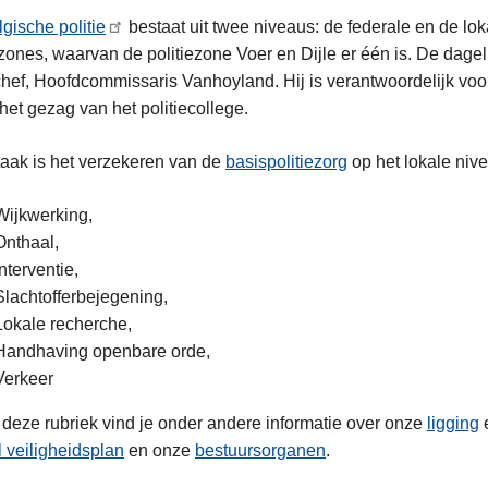
gische politie
bestaat uit twee niveaus: de federale en de lokal
ezones, waarvan de politiezone Voer en Dijle er één is. De dage
hef, Hoofdcommissaris Vanhoyland. Hij is verantwoordelijk voor d
ing
het gezag van het politiecollege.
aak is het verzekeren van de
basispolitiezorg
op het lokale nive
Wijkwerking,
Onthaal,
Interventie,
Slachtofferbejegening,
Lokale recherche,
Handhaving openbare orde,
Verkeer
deze rubriek vind je onder andere informatie over onze
ligging
 veiligheidsplan
en onze
bestuursorganen
.