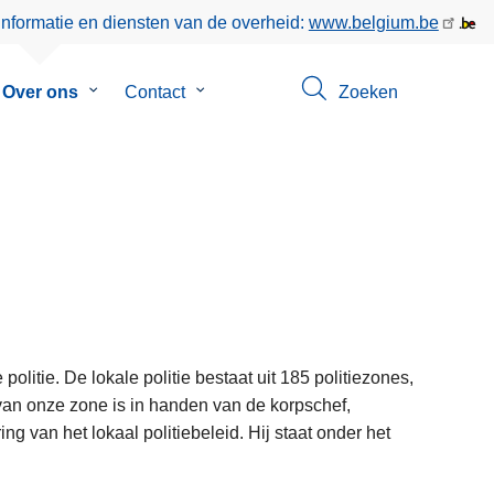
informatie en diensten van de overheid:
www.belgium.be
menu
Over ons
Submenu
Contact
Submenu
Zoeken
van
van
eer
Over
Contact
ons
politie. De lokale politie bestaat uit 185 politiezones,
 van onze zone is in handen van de korpschef,
g van het lokaal politiebeleid. Hij staat onder het