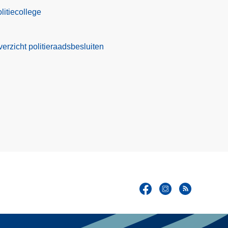
itiecollege
verzicht politieraadsbesluiten