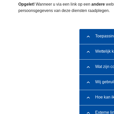
n
Opgelet!
Wanneer u via een link op een
andere
websi
h
persoonsgegevens van deze diensten raadplegen.
o
u
d
g
Toepassin
a
a
Wettelijk 
n
Wat zijn c
Wij gebrui
Hoe kan i
Externe li