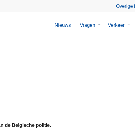
Overige 
Nieuws
Vragen
Submenu
Verkeer
Su
van
van
Vragen
Ver
n de Belgische politie.