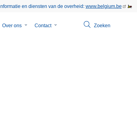
informatie en diensten van de overheid:
www.belgium.be
bmenu
Over ons
Submenu
Contact
Submenu
Zoeken
van
van
keer
Over
Contact
ons