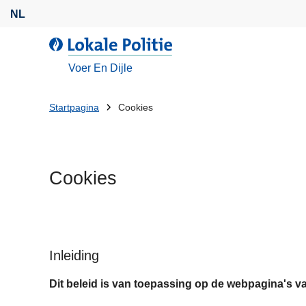
O
NL
v
e
d
r
e
Voer En Dijle
s
L
l
o
U
Startpagina
Cookies
a
k
bent
a
a
n
l
hier:
e
e
Cookies
n
P
n
o
a
l
a
i
r
t
Inleiding
d
i
e
Dit beleid is van toepassing op de webpagina's va
e
i