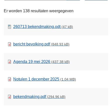
Open
n
filters
h
Er worden 138 resultaten weergegeven
o
u
260713 bekendmaking.odt
(47 kB)
d
g
a
bericht bevolking.pdf
(848.93 kB)
a
n
Agenda 19 mei 2026
(437.38 kB)
Notulen 1 december 2025
(1.04 MB)
bekendmaking.pdf
(294.96 kB)