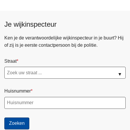
e
n
d
Je wijkinspecteur
e
p
Ken je de verantwoordelijke wijkinspecteur in je buurt? Hij
a
of zij is je eerste contactpersoon bij de politie.
g
i
Straat
n
a
▼
Huisnummer