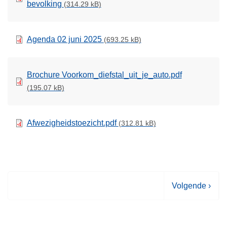
bevolking
(314.29 kB)
Agenda 02 juni 2025
(693.25 kB)
Brochure Voorkom_diefstal_uit_je_auto.pdf
(195.07 kB)
Afwezigheidstoezicht.pdf
(312.81 kB)
V
Volgende ›
o
l
g