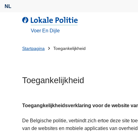
O
NL
v
e
d
r
e
Voer En Dijle
s
L
l
o
U
Startpagina
Toegankelijkheid
a
k
bent
a
a
n
l
hier:
e
e
Toegankelijkheid
n
P
n
o
a
l
a
i
Toegangkelijkheidsverklaring voor de website van
r
t
d
De Belgische politie, verbindt zich ertoe deze site 
i
e
van de websites en mobiele applicaties van overheids
e
i