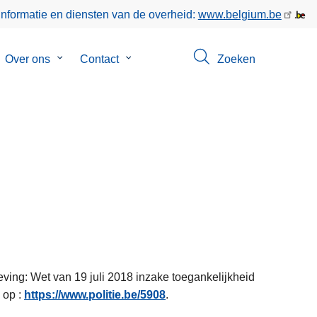
informatie en diensten van de overheid:
www.belgium.be
bmenu
Over ons
Submenu
Contact
Submenu
Zoeken
van
van
keer
Over
Contact
ons
eving: Wet van 19 juli 2018 inzake toegankelijkheid
 op :
https://www.politie.be/5908
.