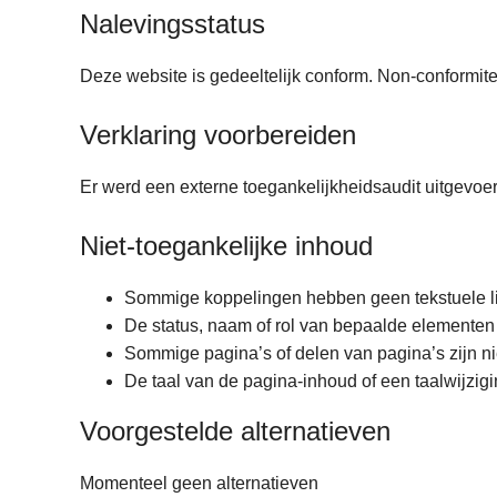
n
Nalevingsstatus
h
o
Deze website is gedeeltelijk conform. Non-conformitei
u
d
Verklaring voorbereiden
g
a
Er werd een externe toegankelijkheidsaudit uitgevoe
a
n
Niet-toegankelijke inhoud
Sommige koppelingen hebben geen tekstuele li
De status, naam of rol van bepaalde elementen
Sommige pagina’s of delen van pagina’s zijn niet
De taal van de pagina-inhoud of een taalwijzig
Voorgestelde alternatieven
Momenteel geen alternatieven