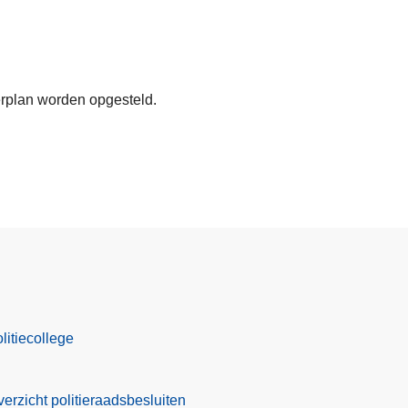
erplan worden opgesteld.
itiecollege
verzicht politieraadsbesluiten