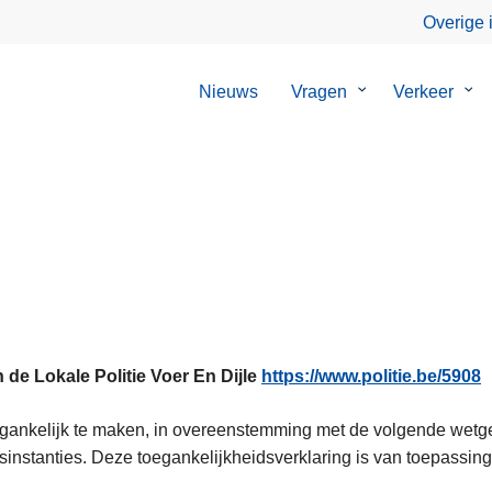
Overige 
Nieuws
Vragen
Submenu
Verkeer
Su
van
van
Vragen
Ver
 de Lokale Politie Voer En Dijle
https://www.politie.be/5908
toegankelijk te maken, in overeenstemming met de volgende wetg
instanties. Deze toegankelijkheidsverklaring is van toepassing