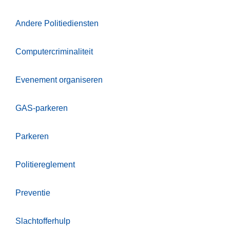
n
h
Andere Politiediensten
o
u
Computercriminaliteit
d
g
Evenement organiseren
a
a
GAS-parkeren
n
Parkeren
Politiereglement
Preventie
Slachtofferhulp