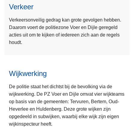
i
f
Verkeer
e
e
e
s
n
r
Verkeersonveilig gedrag kan grote gevolgen hebben.
m
s
b
Daarom voert de politiezone Voer en Dijle geregeld
e
t
e
acties uit om te kijken of iedereen zich aan de regels
e
j
houdt.
r
e
o
g
v
e
e
n
Wijkwerking
L
r
i
e
V
n
De politie staat het dichtst bij de bevolking via de
e
e
g
wijkwerking. De PZ Voer en Dijle omvat vier wijkteams
s
r
op basis van de gemeenten: Tervuren, Bertem, Oud-
m
k
Heverlee en Huldenberg. Deze grote wijken zijn
e
e
opgedeeld in subwijken, waarbij elke wijk zijn eigen
e
e
wijkinspecteur heeft.
r
r
o