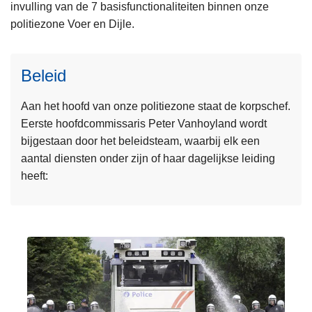
invulling van de 7 basisfunctionaliteiten binnen onze
n
politiezone Voer en Dijle.
h
o
L
u
Beleid
e
d
e
g
Aan het hoofd van onze politiezone staat de korpschef.
s
a
Eerste hoofdcommissaris Peter Vanhoyland wordt
m
a
bijgestaan door het beleidsteam, waarbij elk een
e
n
aantal diensten onder zijn of haar dagelijkse leiding
e
heeft:
r
o
v
e
r
B
L
e
e
l