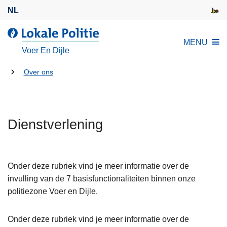
O
NL
v
e
d
MENU
r
e
Voer En Dijle
s
L
l
U
o
Over ons
a
k
bent
a
a
hier:
n
l
e
Dienstverlening
e
n
P
n
o
a
l
Onder deze rubriek vind je meer informatie over de
a
i
invulling van de 7 basisfunctionaliteiten binnen onze
r
t
politiezone Voer en Dijle.
d
i
e
e
Onder deze rubriek vind je meer informatie over de
i