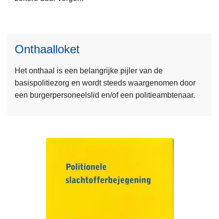
L
o
e
v
e
e
Onthaalloket
s
r
m
L
Het onthaal is een belangrijke pijler van de
e
o
basispolitiezorg en wordt steeds waargenomen door
e
k
een burgerpersoneelslid en/of een politieambtenaar.
r
a
o
l
v
e
e
r
r
e
O
c
n
h
t
e
h
r
L
a
c
e
a
h