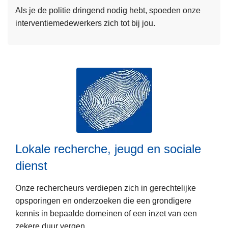
n
Als je de politie dringend nodig hebt, spoeden onze
e
g
interventiemedewerkers zich tot bij jou.
r
o
o
p
v
e
e
n
r
b
I
a
n
r
t
e
e
o
L
r
r
Lokale recherche, jeugd en sociale
e
v
d
dienst
e
e
e
s
n
Onze rechercheurs verdiepen zich in gerechtelijke
m
t
opsporingen en onderzoeken die een grondigere
e
i
kennis in bepaalde domeinen of een inzet van een
e
e
zekere duur vergen.
r