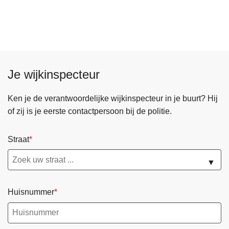
v
e
r
W
i
Je wijkinspecteur
j
k
w
Ken je de verantwoordelijke wijkinspecteur in je buurt? Hij
e
of zij is je eerste contactpersoon bij de politie.
r
k
Straat
i
n
▼
g
Huisnummer