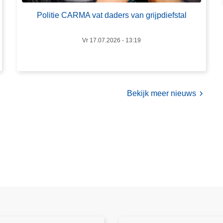
i
Politie CARMA vat daders van grijpdiefstal
t
i
e
Vr 17.07.2026 - 13:19
C
A
R
M
Bekijk meer nieuws
A
v
a
t
d
a
d
e
r
s