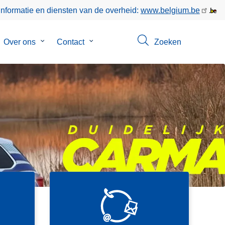
informatie en diensten van de overheid:
www.belgium.be
bmenu
Over ons
Submenu
Contact
Submenu
Zoeken
van
van
keer
Over
Contact
ons
C
o
SVG
n
t