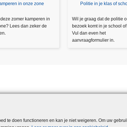
v
amperen in onze zone
Politie in je klas of sch
V
a
ul
n
h
 deze zomer kamperen in
Wil je graag dat de politie 
g
et
one? Lees dan zeker de
bezoek komt in je school of
r
fo
nen.
Vul dan even het
i
r
aanvraagformulier in.
j
m
p
ul
d
ie
i
r
e
in
f
s
t
a
l
d te doen functioneren en kan je niet weigeren. Om uw gebrui
Disclaimer
Disclaimer
Privacy
Cookies
Toegankelijkheid