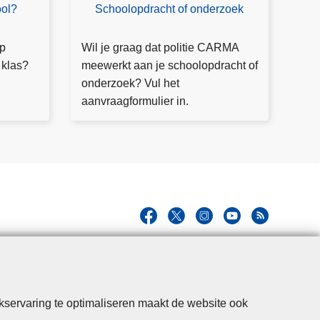
ool?
Schoolopdracht of onderzoek
M
e
e
op
Wil je graag dat politie CARMA
r
 klas?
meewerkt aan je schoolopdracht of
in
onderzoek? Vul het
fo
aanvraagformulier in.
kservaring te optimaliseren maakt de website ook