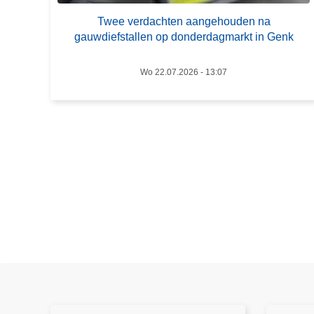
e
s
Twee verdachten aangehouden na
v
p
gauwdiefstallen op donderdagmarkt in Genk
e
r
r
a
Wo 22.07.2026 - 13:07
d
a
a
k
c
h
t
e
n
a
a
n
g
e
h
o