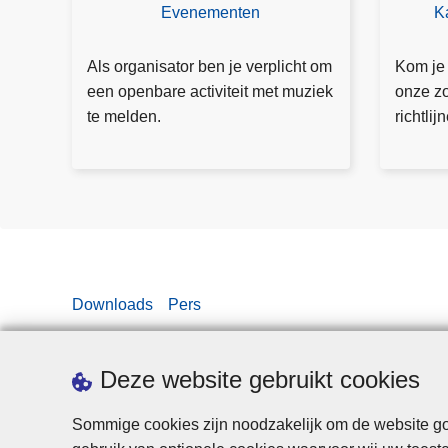
u
Evenementen
K
V
M
d
e
e
e
r
e
Als organisator ben je verplicht om
Kom je
n
g
r
een openbare activiteit met muziek
onze z
n
u
in
te melden.
richtlij
a
n
fo
g
n
a
i
u
n
w
g
d
a
i
a
Downloads
Pers
e
n
f
v
s
r
Deze website gebruikt cookies
t
a
a
g
Sommige cookies zijn noodzakelijk om de website goe
l
e