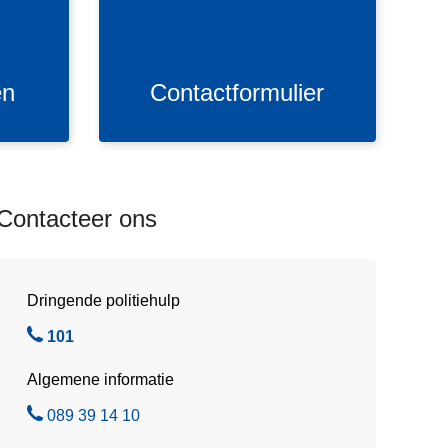
a
c
t
f
en
Contactformulier
o
r
m
u
l
Contacteer ons
i
e
r
Dringende politiehulp
B
101
e
Algemene informatie
l
B
089 39 14 10
e