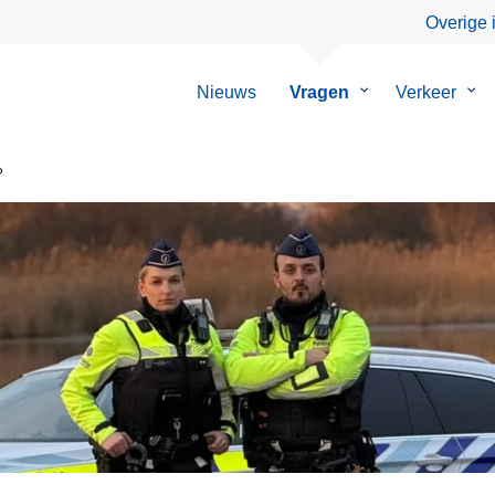
Overige 
Nieuws
Vragen
Submenu
Verkeer
Su
van
van
Vragen
Ver
?