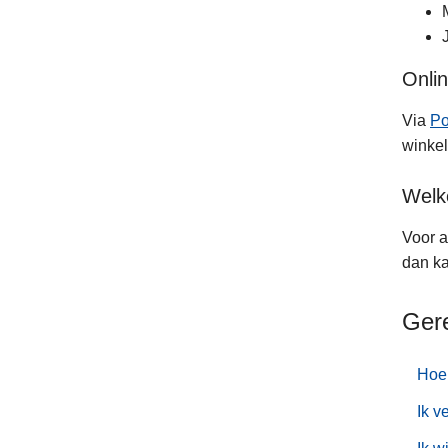
Onlin
Via
Po
winkel
Welk
Voor a
dan ka
Ger
Hoe 
Ik v