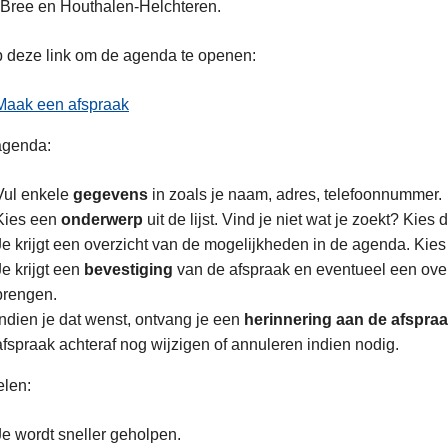
Bree en Houthalen-Helchteren.
p deze link om de agenda te openen:
Maak een afspraak
 agenda:
Vul enkele
gegevens
in zoals je naam, adres, telefoonnummer.
Kies een
onderwerp
uit de lijst. Vind je niet wat je zoekt? Kies d
Je krijgt een overzicht van de mogelijkheden in de agenda. Kie
Je krijgt een
bevestiging
van de afspraak en eventueel een ove
brengen.
Indien je dat wenst, ontvang je een
herinnering aan de afspra
afspraak achteraf nog wijzigen of annuleren indien nodig.
elen:
Je wordt sneller geholpen.