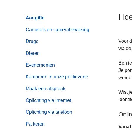
n
h
Hoe
Aangifte
o
u
Camera's en camerabewaking
d
g
Voor d
Drugs
a
via de
Dieren
a
Ben je
n
Evenementen
Je por
Kamperen in onze politiezone
worde
Maak een afspraak
Wist j
identit
Oplichting via internet
Oplichting via telefoon
Onli
Parkeren
Vanaf