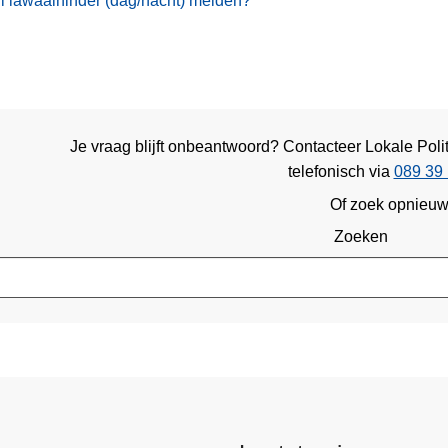
il lawaaihinder (dag/nacht) melden?
Je vraag blijft onbeantwoord? Contacteer Lokale Po
telefonisch via
089 39 
Of zoek opnieu
Zoeken