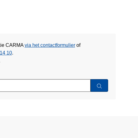
litie CARMA
via het contactformulier
of
14 10
.
w