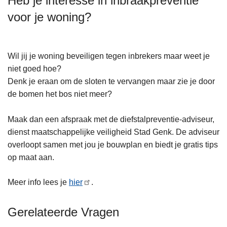
Heb je interesse in inbraakpreventie
n
voor je woning?
h
o
u
Wil jij je woning beveiligen tegen inbrekers maar weet je
d
niet goed hoe?
g
Denk je eraan om de sloten te vervangen maar zie je door
a
de bomen het bos niet meer?
a
n
Maak dan een afspraak met de diefstalpreventie-adviseur,
dienst maatschappelijke veiligheid Stad Genk. De adviseur
overloopt samen met jou je bouwplan en biedt je gratis tips
op maat aan.
Meer info lees je
hier
.
Gerelateerde Vragen