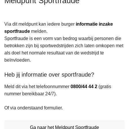
Meldpunt Sportfraude
n
h
o
Via dit meldpunt kan iedere burger
informatie inzake
u
sportfraude
melden.
d
Sportfraude is een vorm van bedrog waarbij personen die
g
betrokken zijn bij sportwedstrijden zich laten omkopen met
a
als doel het normale resultaat van de wedstrijd te
a
beïnvloeden.
n
Heb jij informatie over sportfraude?
Meld dit via het telefoonnummer
0800/44 44 2
(gratis
nummer bereikbaar 24/7).
Of via onderstaand formulier.
Ga naar het Meldpunt Sportfraude