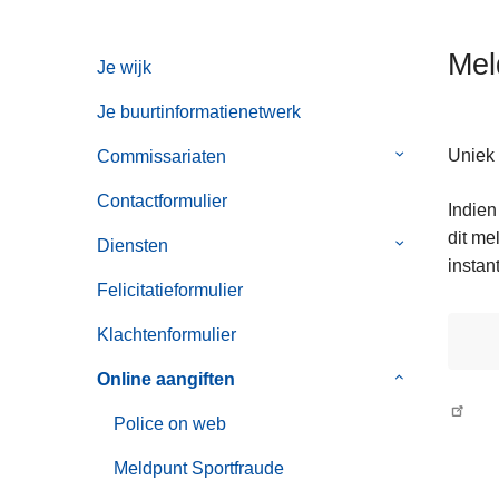
n
h
Mel
Je wijk
o
u
Je buurtinformatienetwerk
d
g
Uniek 
Commissariaten
Submenu
a
van
Contactformulier
Indien
a
Commissaria
dit me
n
Diensten
Submenu
instant
van
Felicitatieformulier
Diensten
Klachtenformulier
Online aangiften
Submenu
van
Police on web
Online
aangiften
Meldpunt Sportfraude