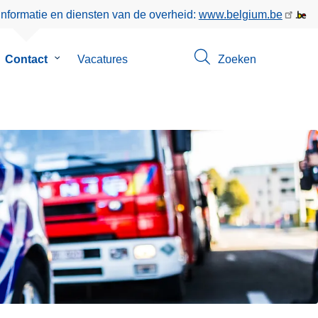
informatie en diensten van de overheid:
www.belgium.be
bmenu
Contact
Submenu
Vacatures
Zoeken
van
r
Contact