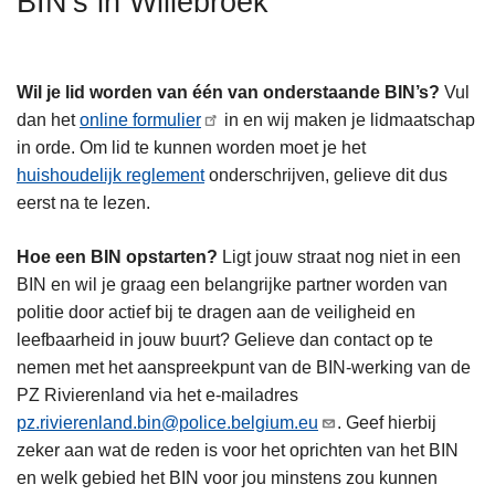
BIN's in Willebroek
n
h
o
Wil je lid worden van één van onderstaande BIN’s?
Vul
u
dan het
online formulier
in en wij maken je lidmaatschap
d
in orde. Om lid te kunnen worden moet je het
g
huishoudelijk reglement
onderschrijven, gelieve dit dus
a
eerst na te lezen.
a
n
Hoe een BIN opstarten?
Ligt jouw straat nog niet in een
BIN en wil je graag een belangrijke partner worden van
politie door actief bij te dragen aan de veiligheid en
leefbaarheid in jouw buurt? Gelieve dan contact op te
nemen met het aanspreekpunt van de BIN-werking van de
PZ Rivierenland via het e-mailadres
pz.rivierenland.bin@police.belgium.eu
. Geef hierbij
zeker aan wat de reden is voor het oprichten van het BIN
en welk gebied het BIN voor jou minstens zou kunnen