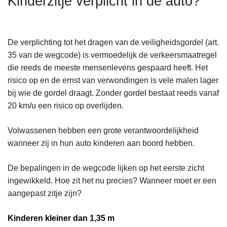
Kinderzitje verplicht in de auto?
n
h
o
De verplichting tot het dragen van de veiligheidsgordel (art.
u
35 van de wegcode) is vermoedelijk de verkeersmaatregel
d
die reeds de meeste mensenlevens gespaard heeft. Het
g
risico op en de ernst van verwondingen is vele malen lager
a
bij wie de gordel draagt. Zonder gordel bestaat reeds vanaf
a
20 km/u een risico op overlijden.
n
Volwassenen hebben een grote verantwoordelijkheid
wanneer zij in hun auto kinderen aan boord hebben.
De bepalingen in de wegcode lijken op het eerste zicht
ingewikkeld. Hoe zit het nu precies? Wanneer moet er een
aangepast zitje zijn?
Kinderen kleiner dan 1,35 m