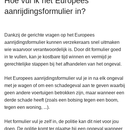
Hoe vul ik het Europees
n
aanrijdingsformulier in?
h
o
u
d
Dankzij de gerichte vragen op het Europees
g
aanrijdingsformulier kunnen verzekeraars snel uitmaken
a
wie waarvoor verantwoordelijk is. Door dit formulier goed
a
in te vullen, kan je kostbare tijd winnen en vermijd je
n
gerechtelijke stappen bij het afhandelen van het ongeval.
Het Europees aanrijdingsformulier vul je in na elk ongeval
met je wagen of om een schadegeval aan te geven waarbij
geen andere voertuigen betrokken zijn, maar wanneer een
derde schade heeft (zoals een botsing tegen een boom,
tegen een woning, ...).
Het formulier vul je zelf in, de politie kan dit niet voor jou
doen. De politie komt ter plaatse bij een ongeval wanneer