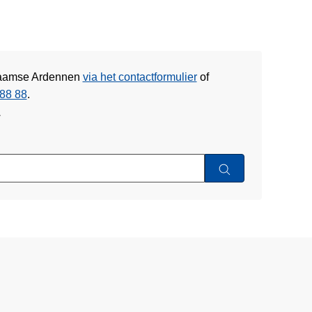
Vlaamse Ardennen
via het contactformulier
of
88 88
.
w