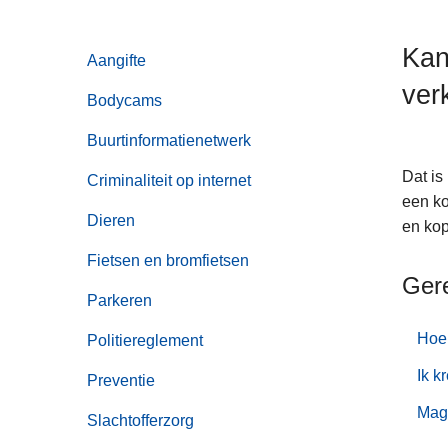
n
h
Kan
Aangifte
o
ver
u
Bodycams
d
g
Buurtinformatienetwerk
a
Dat is
Criminaliteit op internet
a
een ko
n
Dieren
en kop
Fietsen en bromfietsen
Ger
Parkeren
Hoe 
Politiereglement
Ik k
Preventie
Mag
Slachtofferzorg