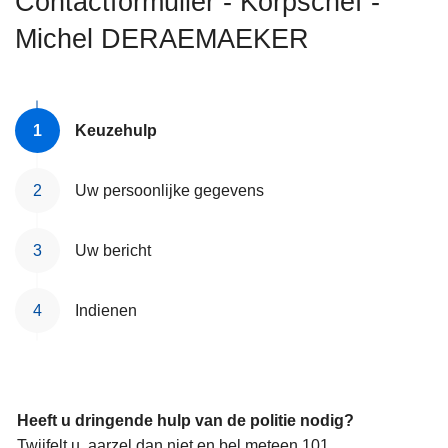
Contactformulier - Korpschef -
n
Michel DERAEMAEKER
h
o
u
d
Keuzehulp
g
a
a
Uw persoonlijke gegevens
n
Uw bericht
Indienen
Heeft u dringende hulp van de politie nodig?
Twijfelt u, aarzel dan niet en bel meteen 101.