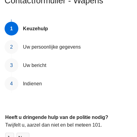
Contactformulier - Wapens
n
h
o
u
Keuzehulp
d
g
Uw persoonlijke gegevens
a
a
Uw bericht
n
Indienen
Heeft u dringende hulp van de politie nodig?
Twijfelt u, aarzel dan niet en bel meteen 101.