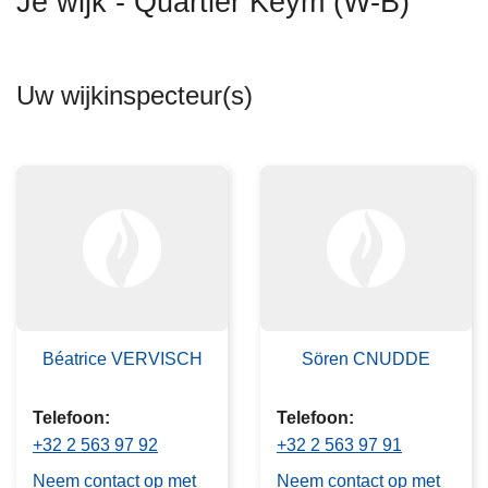
Je wijk - Quartier Keym (W-B)
n
h
o
Uw wijkinspecteur(s)
u
d
g
a
a
n
Béatrice VERVISCH
Sören CNUDDE
Telefoon
Telefoon
+32 2 563 97 92
+32 2 563 97 91
Neem contact op met
Neem contact op met