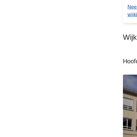
Nee
wijk
Wij
Hoof