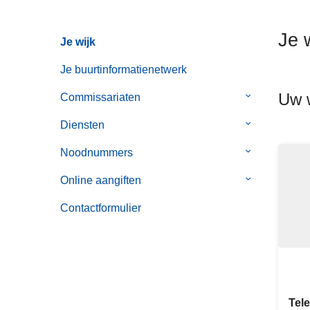
n
h
Je 
Je wijk
o
u
Je buurtinformatienetwerk
d
Uw w
g
Commissariaten
Submenu
a
van
Diensten
Submenu
a
Commissaria
van
n
Noodnummers
Submenu
Diensten
van
Online aangiften
Submenu
Noodnummer
van
Contactformulier
Online
aangiften
Tel