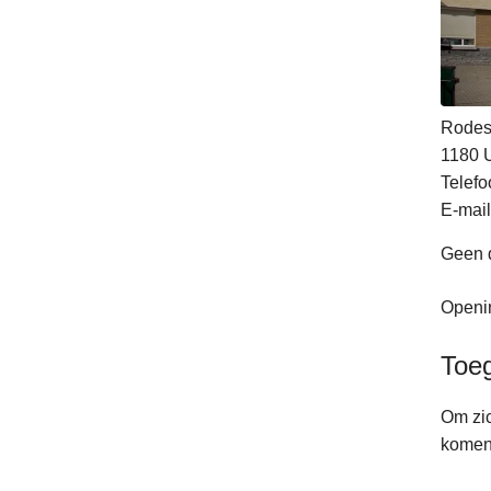
Rodes
1180
Telefo
E-mail
Geen d
Openin
Toe
Om zic
kome