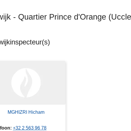
wijk - Quartier Prince d'Orange (Uccle
ijkinspecteur(s)
ten
s
MGHIZRI Hicham
efoon
+32 2 563 96 78