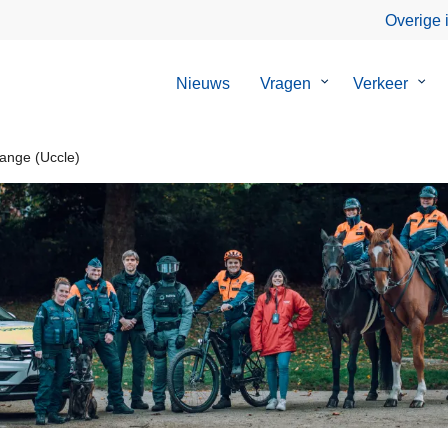
Overige 
Nieuws
Vragen
Submenu
Verkeer
Sub
van
van
Vragen
Verk
range (Uccle)