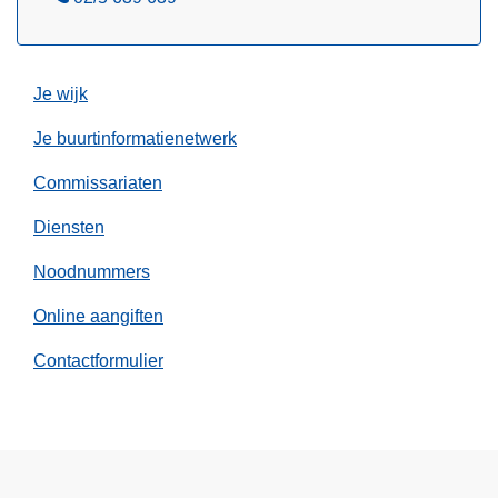
a
e
n
l
v
r
Je wijk
a
Je buurtinformatienetwerk
g
e
Commissariaten
n
?
Diensten
Noodnummers
Online aangiften
Contactformulier