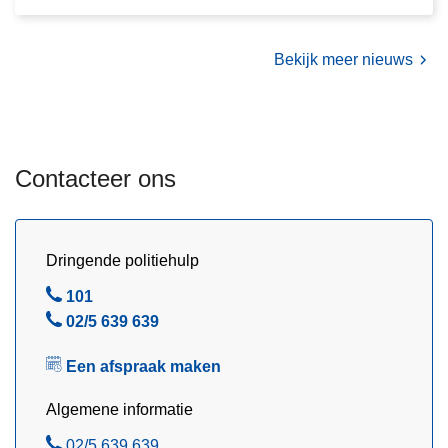
v
a
Bekijk meer nieuws
k
a
n
t
Contacteer ons
i
e
t
o
Dringende politiehulp
e
B
101
z
e
B
02/5 639 639
i
l
e
c
Een afspraak maken
l
h
t
Algemene informatie
a
B
02/5 639 639