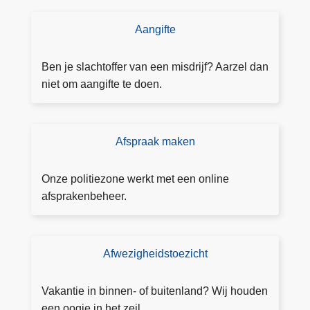
Aangifte
D
o
e
Ben je slachtoffer van een misdrijf? Aarzel dan
a
niet om aangifte te doen.
a
n
g
Afspraak maken
A
ift
fs
e
p
Onze politiezone werkt met een online
r
afsprakenbeheer.
a
a
k
Afwezigheidstoezicht
T
m
o
a
e
Vakantie in binnen- of buitenland? Wij houden
k
z
een oogje in het zeil.