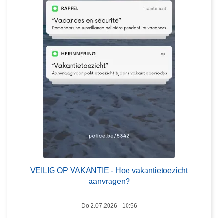
1
I
-
L
2
I
0
G
2
O
5
P
V
A
K
A
N
T
I
E
VEILIG OP VAKANTIE - Hoe vakantietoezicht
-
aanvragen?
H
o
Do 2.07.2026 - 10:56
e