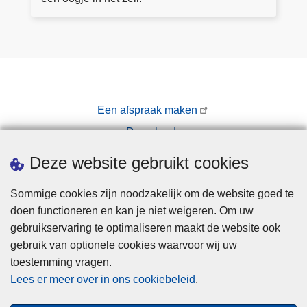
e
i
n
c
h
t
a
a
Een afspraak maken
n
Downloads
v
r
Pers
Deze website gebruikt cookies
a
g
Sommige cookies zijn noodzakelijk om de website goed te
e
doen functioneren en kan je niet weigeren. Om uw
n
gebruikservaring te optimaliseren maakt de website ook
gebruik van optionele cookies waarvoor wij uw
toestemming vragen.
Disclaimer
Lees er meer over in ons cookiebeleid
.
Privacy