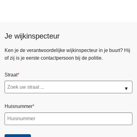
n
z
a
k
e
Je wijkinspecteur
n
u
Ken je de verantwoordelijke wijkinspecteur in je buurt? Hij
m
of zij is je eerste contactpersoon bij de politie.
m
e
Straat
r
p
▼
l
a
Huisnummer
t
e
n
.