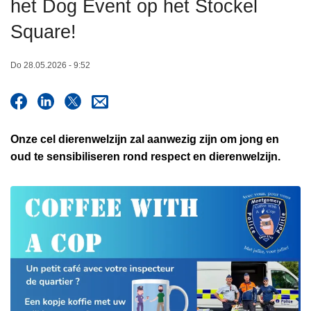
het Dog Event op het Stockel
n
h
Square!
o
u
Do 28.05.2026 - 9:52
d
g
a
a
Onze cel dierenwelzijn zal aanwezig zijn om jong en
n
oud te sensibiliseren rond respect en dierenwelzijn.