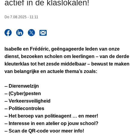
actief in de klaslokalen!
n
h
Do 7.08.2025 - 11:11
o
u
d
g
Isabelle en Frédéric, geëngageerde leden van onze
a
dienst, bezoeken scholen om leerlingen – van de derde
a
kleuterklas tot het zesde middelbaar – bewust te maken
n
van belangrijke en actuele thema’s zoals:
-- Dierenwelzijn
-- (Cyber)pesten
-- Verkeersveiligheid
-- Politiecontroles
-- Het beroep van politieagent … en meer!
-- Interesse in een atelier op jouw school?
-- Scan de QR-code voor meer info!