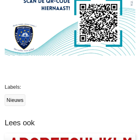
L
Labels
e
e
Nieuws
s
m
e
Lees ook
e
r