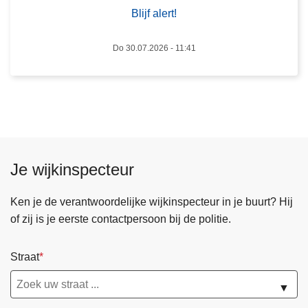
r
Blijf alert!
i
n
Do 30.07.2026 - 11:41
g
i
n
z
a
k
e
Je wijkinspecteur
n
u
Ken je de verantwoordelijke wijkinspecteur in je buurt? Hij
m
of zij is je eerste contactpersoon bij de politie.
m
e
Straat
r
p
▼
l