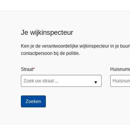
n
d
e
v
Je wijkinspecteur
e
r
Ken je de verantwoordelijke wijkinspecteur in je buurt? 
k
contactpersoon bij de politie.
e
e
Straat
Huisnum
r
s
▼
r
e
g
l
e
m
e