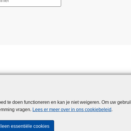
d te doen functioneren en kan je niet weigeren. Om uw gebrui
Disclaimer
Privacy
Cookies
Toegankelijkheid
temming vragen.
Lees er meer over in ons cookiebeleid
.
© 2026 Politie.be
lleen essentiële cookies