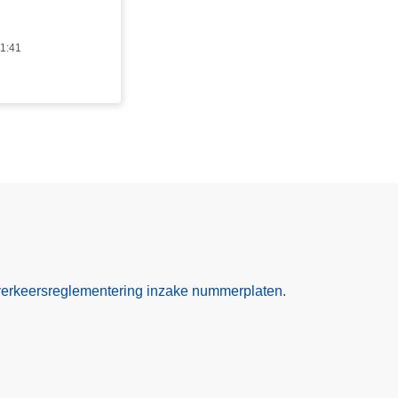
11:41
verkeersreglementering inzake nummerplaten.