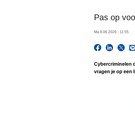
n
h
Pas op voo
o
u
Ma 8.06.2026 - 11:55
d
g
a
a
Cybercriminelen d
n
vragen je op een l