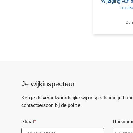
Wijziging van 
i
inzak
g
i
Do 3
n
g
v
a
n
d
e
v
Je wijkinspecteur
e
r
Ken je de verantwoordelijke wijkinspecteur in je buurt? 
k
contactpersoon bij de politie.
e
e
Straat
Huisnum
r
s