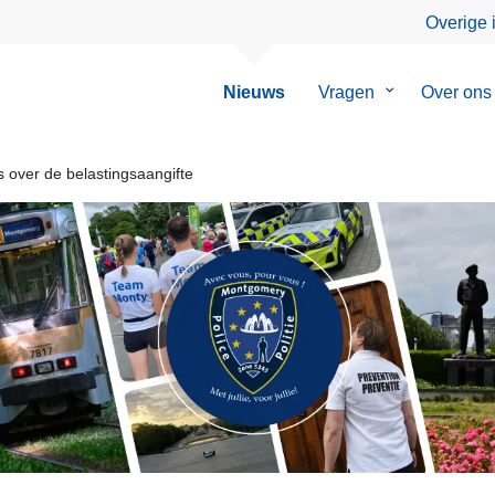
Overige 
Nieuws
Vragen
Submenu
Over ons
van
Vragen
 over de belastingsaangifte