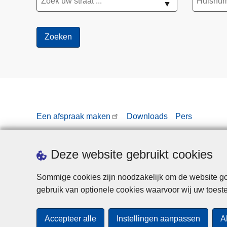
▼
r
e
g
l
e
m
e
n
t
Een afspraak maken
Downloads
Pers
e
r
i
Deze website gebruikt cookies
n
g
Sommige cookies zijn noodzakelijk om de website goe
i
gebruik van optionele cookies waarvoor wij uw toes
n
z
Accepteer alle
Instellingen aanpassen
A
a