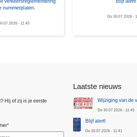
de verkeersreglementering
Blijf alert!
f
e nummerplaten.
a
Do 30.07.2026 - 
l
0.07.2026 - 11:45
e
r
t
!
Laatste nieuws
Wijziging van de 
Hij of zij is je eerste
Do 30.07.2026 - 11:45
Blijf alert!
mer
Do 30.07.2026 - 11:41