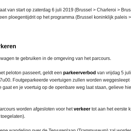
at van start op zaterdag 6 juli 2019 (Brussel > Charleroi > Bru
r een ploegentijdrit op het programma (Brussel koninklijk paleis 
rkeren
 wagen te gebruiken in de omgeving van het parcours.
het peloton passeert, geldt een
parkeerverbod
van vrijdag 5 jul
7u00. Foutgeparkeerde voertuigen zullen worden weggesleept do
tie gaat en je voertuig op de openbare weg laat staan, gelieve hi
 parcours worden afgesloten voor het
verkeer
tot aan het eerste 
 toegelaten).
oene wandeling over de Tervurenlaan (Trammuseum) zal worden 