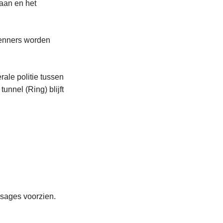
laan en het
renners worden
rale politie tussen
unnel (Ring) blijft
ssages voorzien.