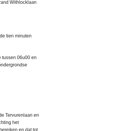
Brand Withlocklaan
de tien minuten
ie tussen 06u00 en
 ondergrondse
de Tervurenlaan en
chting het
bereiken en dat tot