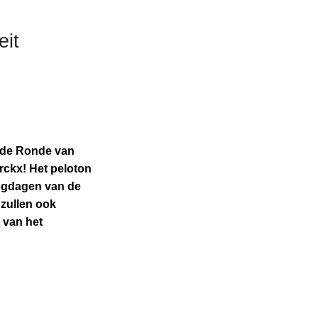
eit
n de Ronde van
rckx! Het peloton
hoogdagen van de
r zullen ook
 van het