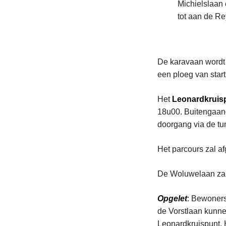
Michielslaan 
tot aan de Re
De karavaan wordt 
een ploeg van start
Het
Leonardkruis
18u00. Buitengaand
doorgang via de tun
Het parcours zal af
De Woluwelaan zal 
Opgelet
: Bewoners
de Vorstlaan kunne
Leonardkruispunt. H