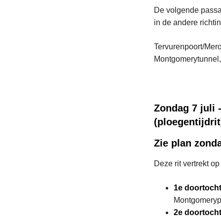
De volgende passa
in de andere richti
Tervurenpoort/Mer
Montgomerytunnel, 
Zondag 7 juli 
(ploegentijdrit
Zie plan zonda
Deze rit vertrekt 
1
e
doortocht
Montgomerypl
2
e
doortoch