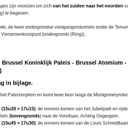
ges zijn voorzien om zich
van het zuiden naar het noorden
va
ng) te begeven:
ode, de twee ondergrondse voetgangerstunnels onder de Tervur
Vierarmenkruispunt (ondergronds (Ring)).
- Brussel Koninklijk Paleis - Brussel Atomium 
)
g in bijlage.
op het Paleizenplein en komt twee keer langs de Montgomeryroto
 (15u30 > 17u15)
: de renners komen van het Jubelpark en rijde
ein (
bovengronds
) naar de Vorstlaan, richting Ougergem.
t
(15u45 > 17u30)
: de renners komen van de Louis Schmidtlaan 