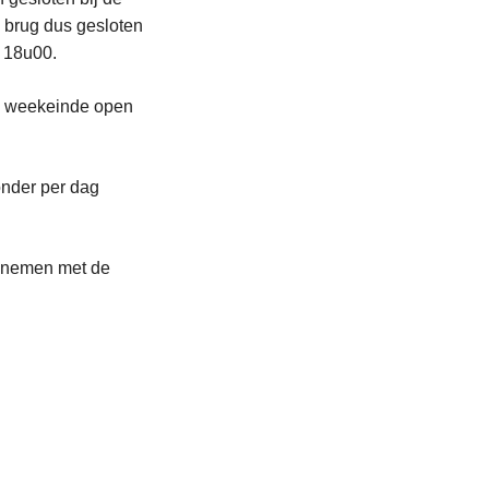
 brug dus gesloten
n 18u00.
le weekeinde open
nder per dag
 opnemen met de