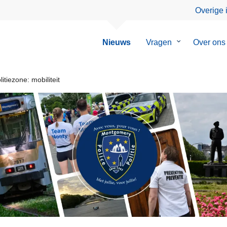
Overige 
Nieuws
Vragen
Submenu
Over ons
van
Vragen
tiezone: mobiliteit