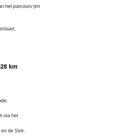
n het parcours (en
enlaan,
- 28 km
nde.
n via het
en de Sint-