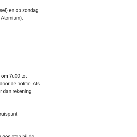
ssel) en op zondag
> Atomium).
i om 7u00 tot
or de politie. Als
er dan rekening
kruispunt
gesloten bij de