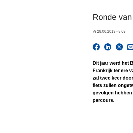
n
h
Ronde van F
o
u
Vr 28.06.2019 - 8:09
d
g
a
a
Dit jaar werd het
n
Frankrijk ter ere
zal twee keer door
fiets zullen ongetw
gevolgen hebben 
parcours.