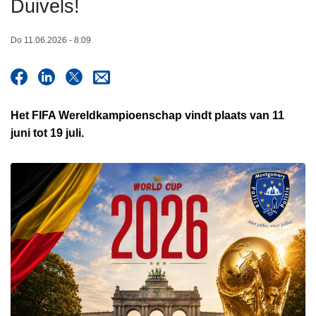
Duivels!
n
h
Do 11.06.2026 - 8:09
o
u
d
g
Het FIFA Wereldkampioenschap vindt plaats van 11
a
juni tot 19 juli.
a
n