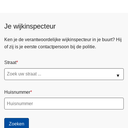
z
a
k
e
Je wijkinspecteur
n
u
Ken je de verantwoordelijke wijkinspecteur in je buurt? Hij
m
of zij is je eerste contactpersoon bij de politie.
m
e
Straat
r
p
▼
l
a
Huisnummer
t
e
n
.