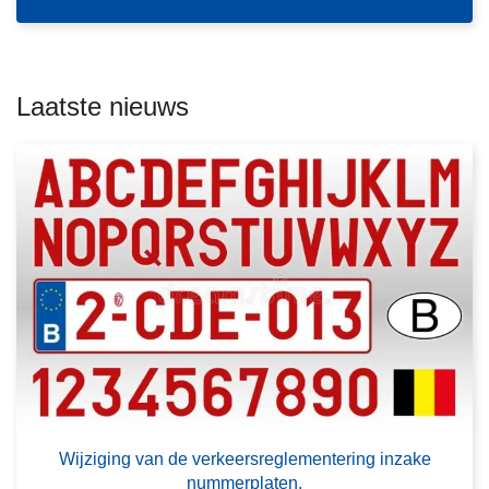
u
a
a
u
e
e
a
e
r
c
w
s
c
n
e
t
t
w
m
t
g
l
n
e
o
e
Laatste nieuws
e
i
g
e
e
n
e
u
f
e
r
r
i
r
r
t
w
g
o
o
n
e
e
e
n
v
g
o
l
w
s
e
f
d
e
r
a
l
W
f
d
i
s
?
j
p
z
r
i
a
g
L
a
i
e
k
Wijziging van de verkeersreglementering inzake
n
e
nummerplaten.