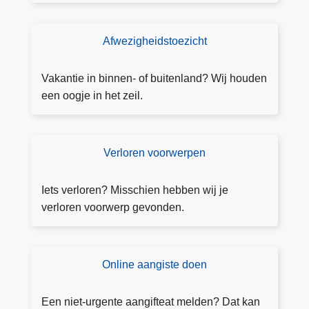
n
g
Afwezigheidstoezicht
T
ift
o
e
e
Vakantie in binnen- of buitenland? Wij houden
z
een oogje in het zeil.
i
c
h
Verloren voorwerpen
V
t
e
a
rl
Iets verloren? Misschien hebben wij je
a
o
verloren voorwerp gevonden.
n
r
v
e
r
n
Online aangiste doen
L
a
v
e
g
o
e
e
Een niet-urgente aangifteat melden? Dat kan