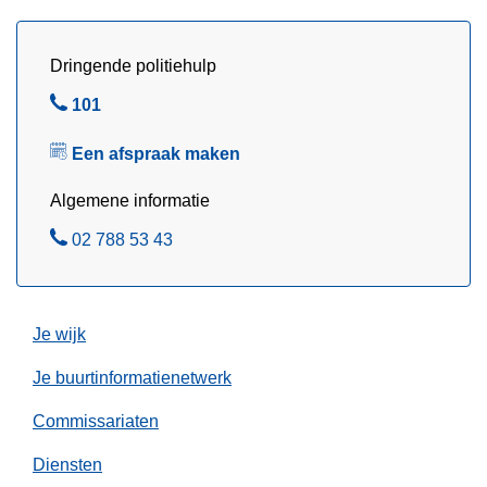
m
m
Dringende politiehulp
e
r
B
101
p
e
l
Een afspraak maken
l
a
Algemene informatie
t
e
B
02 788 53 43
n
e
.
l
Je wijk
Je buurtinformatienetwerk
Commissariaten
Diensten