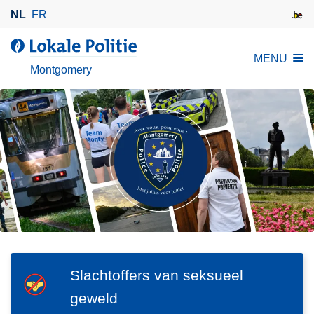
O
NL
FR
v
e
d
MENU
r
e
Montgomery
s
L
l
o
a
k
a
a
n
l
e
e
n
P
n
o
a
l
a
i
r
t
d
Slachtoffers van seksueel
i
SVG
e
e
S
geweld
i
l