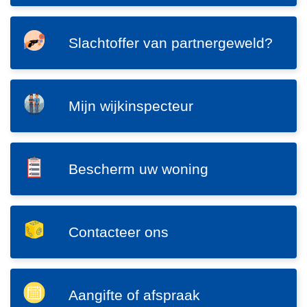
n
a
h
c
SVG
Slachtoffer van partnergeweld?
o
h
S
u
t
l
d
o
a
g
SVG
f
c
Mijn wijkinspecteur
a
M
f
h
a
i
e
t
n
j
r
o
SVG
n
Bescherm uw woning
s
f
B
w
v
f
e
i
a
e
s
j
n
r
SVG
c
Contacteer ons
k
s
v
C
h
i
e
a
o
e
n
k
n
n
r
L
s
SVG
s
p
t
Aangifte of afspraak
m
e
p
A