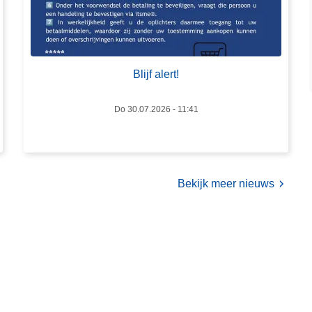
B
l
i
j
Blijf alert!
f
a
l
Do 30.07.2026 - 11:41
e
r
t
!
Bekijk meer nieuws