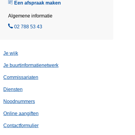
Een afspraak maken
l
Algemene informatie
B
02 788 53 43
e
l
Je wijk
Je buurtinformatienetwerk
Commissariaten
Diensten
Noodnummers
Online aangiften
Contactformulier