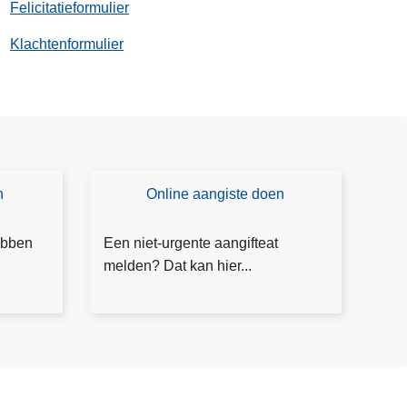
Felicitatieformulier
Klachtenformulier
n
Online aangiste doen
L
e
e
ebben
Een niet-urgente aangifteat
s
melden? Dat kan hier...
m
e
e
r
o
v