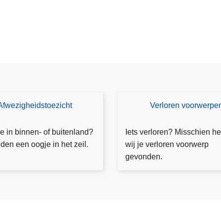
Afwezigheidstoezicht
Verloren voorwerpe
V
e
rl
e in binnen- of buitenland?
Iets verloren? Misschien h
o
den een oogje in het zeil.
wij je verloren voorwerp
r
gevonden.
e
n
v
o
o