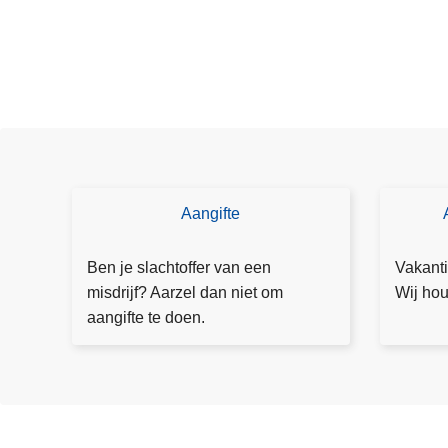
e
e
r
s
r
e
g
l
e
Aangifte
D
T
m
o
o
e
e
e
Ben je slachtoffer van een
Vakanti
n
a
z
misdrijf? Aarzel dan niet om
Wij hou
t
a
i
aangifte te doen.
e
n
c
r
g
h
i
ift
t
n
e
a
g
a