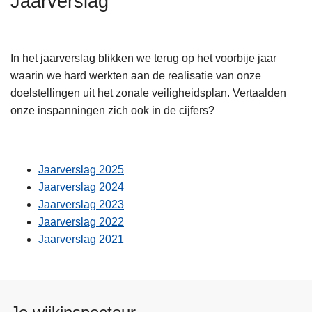
Jaarverslag
n
A
h
o
In het jaarverslag blikken we terug op het voorbije jaar
u
waarin we hard werkten aan de realisatie van onze
d
doelstellingen uit het zonale veiligheidsplan. Vertaalden
g
onze inspanningen zich ook in de cijfers?
a
a
n
Jaarverslag 2025
Jaarverslag 2024
Jaarverslag 2023
Jaarverslag 2022
Jaarverslag 2021