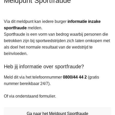
Meldpunt Sportfraude
n
A
h
o
Via dit meldpunt kan iedere burger
informatie inzake
u
sportfraude
melden.
d
Sportfraude is een vorm van bedrog waarbij personen die
g
betrokken zijn bij sportwedstrijden zich laten omkopen met
a
als doel het normale resultaat van de wedstrijd te
a
beïnvloeden.
n
Heb jij informatie over sportfraude?
Meld dit via het telefoonnummer
0800/44 44 2
(gratis
nummer bereikbaar 24/7).
Of via onderstaand formulier.
Ga naar het Meldpunt Sportfraude