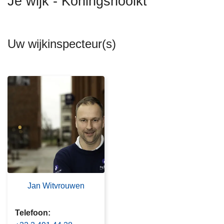
Je wijk - Koningshooikt
n
h
o
Uw wijkinspecteur(s)
u
d
g
a
a
n
Jan Witvrouwen
Telefoon