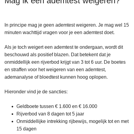
Mag ik een ademtest weigeren?
n
h
o
In principe mag je geen ademtest weigeren. Je mag wel 15
u
minuten wachttijd vragen voor je een ademtest doet.
d
g
Als je toch weigert een ademtest te ondergaan, wordt dit
a
beschouwd als positief blazen. Dat betekent dat je
a
onmiddellijk een rijverbod krijgt van 3 tot 6 uur. De boetes
n
en straffen voor het weigeren van een ademtest,
ademanalyse of bloedtest kunnen hoog oplopen.
Hieronder vind je de sancties:
Geldboete tussen € 1.600 en € 16.000
Rijverbod van 8 dagen tot 5 jaar
Onmiddellijke intrekking rijbewijs, mogelijk tot en met
15 dagen