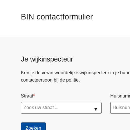
n
h
BIN contactformulier
o
u
d
g
a
a
Je wijkinspecteur
n
Ken je de verantwoordelijke wijkinspecteur in je buurt? 
contactpersoon bij de politie.
Straat
Huisnum
▼