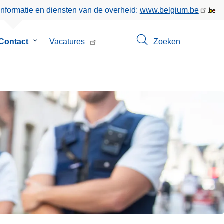
informatie en diensten van de overheid:
www.belgium.be
menu
Contact
Submenu
Vacatures
Zoeken
van
Contact