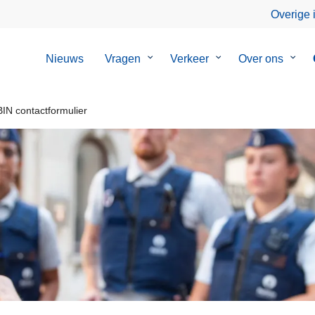
Overige 
Nieuws
Vragen
Submenu
Verkeer
Submenu
Over ons
Sub
van
van
van
Vragen
Verkeer
Over
ons
IN contactformulier