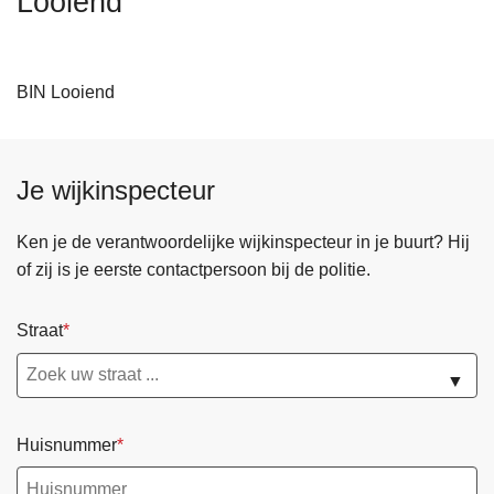
Looiend
n
h
o
BIN Looiend
u
d
g
a
Je wijkinspecteur
a
n
Ken je de verantwoordelijke wijkinspecteur in je buurt? Hij
of zij is je eerste contactpersoon bij de politie.
Straat
▼
Huisnummer