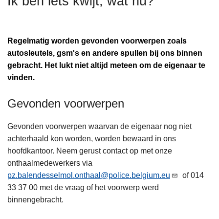
Ik ben iets kwijt, wat nu?
n
h
o
Regelmatig worden gevonden voorwerpen zoals
u
autosleutels, gsm's en andere spullen bij ons binnen
d
gebracht. Het lukt niet altijd meteen om de eigenaar te
g
vinden.
a
a
Gevonden voorwerpen
n
Gevonden voorwerpen waarvan de eigenaar nog niet
achterhaald kon worden, worden bewaard in ons
hoofdkantoor. Neem gerust contact op met onze
onthaalmedewerkers via
pz.balendesselmol.onthaal@police.belgium.eu
of 014
33 37 00 met de vraag of het voorwerp werd
binnengebracht.