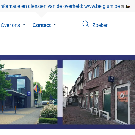
informatie en diensten van de overheid:
www.belgium.be
menu
Over ons
Submenu
Contact
Submenu
Zoeken
van
van
en
Over
Contact
ons