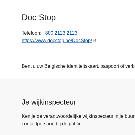
n
h
Doc Stop
o
u
Telefoon
+800 2123 2123
d
https://www.docstop.be/DocStop/
g
a
a
n
Bent u uw Belgische identiteitskaart, paspoort of ver
Je wijkinspecteur
Ken je de verantwoordelijke wijkinspecteur in je buurt? 
contactpersoon bij de politie.