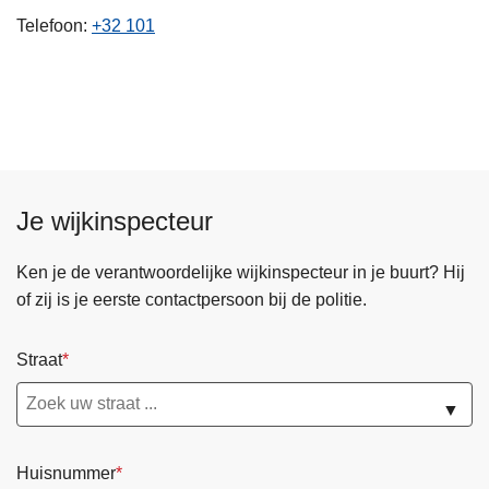
n
Telefoon
+32 101
h
o
u
d
g
a
a
Je wijkinspecteur
n
Ken je de verantwoordelijke wijkinspecteur in je buurt? Hij
of zij is je eerste contactpersoon bij de politie.
Straat
▼
Huisnummer