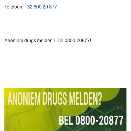
n
Telefoon
+32 800 20 877
h
o
u
d
Anoniem drugs melden? Bel 0800-20877!
g
a
a
n