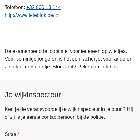
n
Telefoon
+32 800 13 144
h
http://www.teleblok.be/
o
u
d
g
De examenperiode loopt niet voor iedereen op wieltjes.
a
Voor sommige jongeren is het een lachertje, voor anderen
a
absoluut geen pretje. Block-out? Reken op Teleblok.
n
Je wijkinspecteur
Ken je de verantwoordelijke wijkinspecteur in je buurt? Hij
of zij is je eerste contactpersoon bij de politie.
Straat