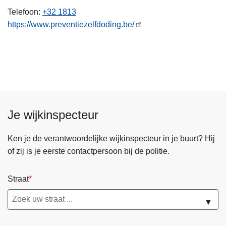
n
Telefoon
+32 1813
h
https://www.preventiezelfdoding.be/
o
u
d
g
a
a
n
Je wijkinspecteur
Ken je de verantwoordelijke wijkinspecteur in je buurt? Hij
of zij is je eerste contactpersoon bij de politie.
Straat
▼