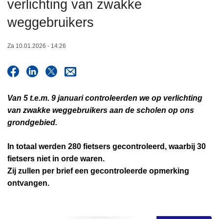
verlichting van zwakke
n
h
weggebruikers
o
u
Za 10.01.2026 - 14:26
d
g
a
a
Van 5 t.e.m. 9 januari controleerden we op verlichting
n
van zwakke weggebruikers aan de scholen op ons
grondgebied.
In totaal werden
280 fietsers
gecontroleerd, waarbij
30
fietsers
niet in orde
waren.
Zij zullen per brief een gecontroleerde opmerking
ontvangen.