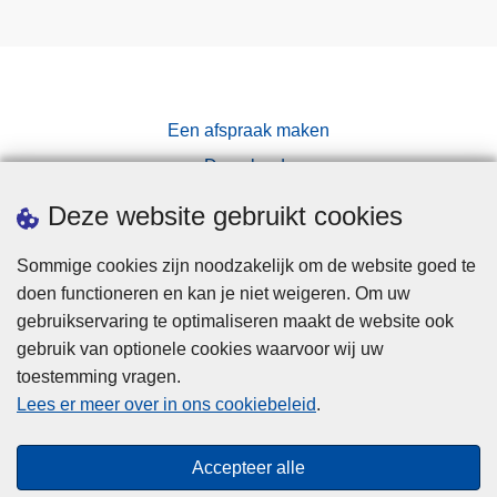
e
c
e
m
b
Een afspraak maken
e
Downloads
r
Pers
Deze website gebruikt cookies
Sommige cookies zijn noodzakelijk om de website goed te
doen functioneren en kan je niet weigeren. Om uw
gebruikservaring te optimaliseren maakt de website ook
gebruik van optionele cookies waarvoor wij uw
toestemming vragen.
Disclaimer
Lees er meer over in ons cookiebeleid
.
Privacy
Cookies
Accepteer alle
Toegankelijkheid