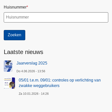
e
Huisnummer
x
t
r
a
c
o
n
Laatste nieuws
t
r
Jaarverslag 2025
o
l
Do 4.06.2026 - 13:56
e
05/01 t.e.m. 09/01: controles op verlichting van
s
zwakke weggebruikers
1
Za 10.01.2026 - 14:26
-
5
d