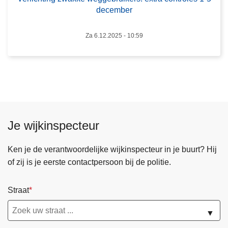
a
december
k
k
Za 6.12.2025 - 10:59
e
w
e
g
g
e
b
Je wijkinspecteur
r
u
Ken je de verantwoordelijke wijkinspecteur in je buurt? Hij
i
of zij is je eerste contactpersoon bij de politie.
k
e
Straat
r
s
▼
: