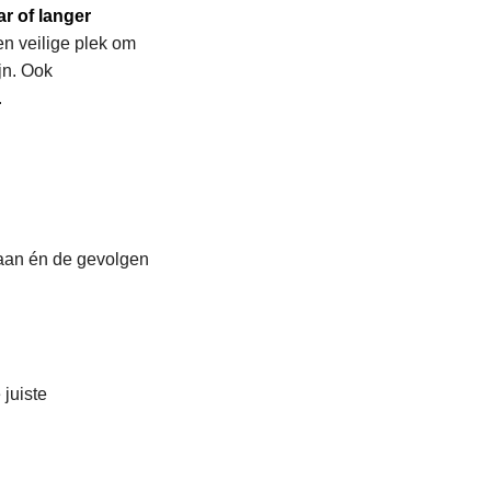
ar of langer
n veilige plek om
jn. Ook
.
daan én de gevolgen
juiste