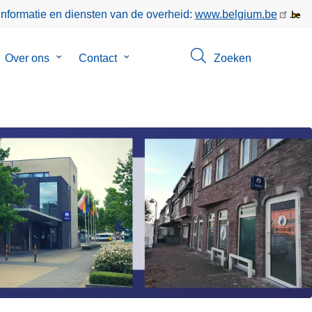
informatie en diensten van de overheid:
www.belgium.be
bmenu
Over ons
Submenu
Contact
Submenu
Zoeken
van
van
gen
Over
Contact
ons