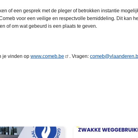
n of een gesprek met de pleger of betrokken instantie mogelijk
t Comeb voor een veilige en respectvolle bemiddeling. Dit kan 
en of om wat gebeurd is een plaats te geven.
n je vinden op
www.comeb.be
. Vragen:
comeb@vlaanderen.
L
e
e
s
m
e
e
r
o