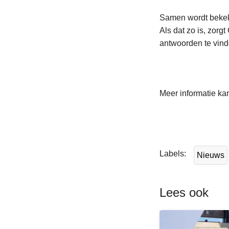
Samen wordt bekeke
Als dat zo is, zorg
antwoorden te vind
Meer informatie ka
L
e
e
Labels
Nieuws
s
m
e
Lees ook
e
r
o