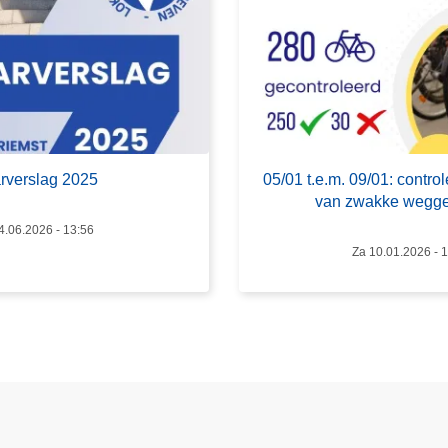
v
e
r
0
5
/
0
rverslag 2025
05/01 t.e.m. 09/01: control
1
van zwakke wegge
t
4.06.2026 - 13:56
.
Za 10.01.2026 - 
e
.
m
.
0
9
/
0