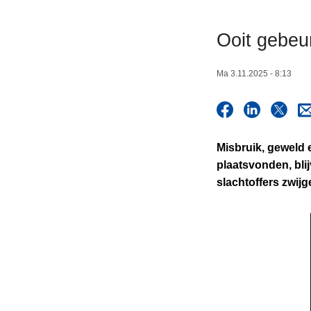
n
h
Ooit gebeur
o
u
Ma 3.11.2025 - 8:13
d
g
a
a
Misbruik, geweld e
n
plaatsvonden, blij
slachtoffers zwijg