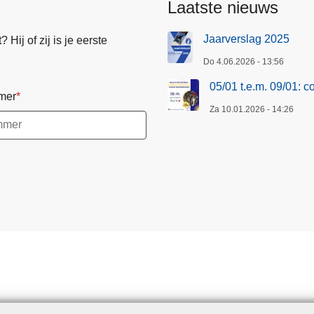
Laatste nieuws
1
:
Jaarverslag 2025
Hij of zij is je eerste
c
Do 4.06.2026 - 13:56
o
n
05/01 t.e.m. 09/01: 
mer
t
Za 10.01.2026 - 14:26
r
o
l
e
s
o
p
v
e
r
l
i