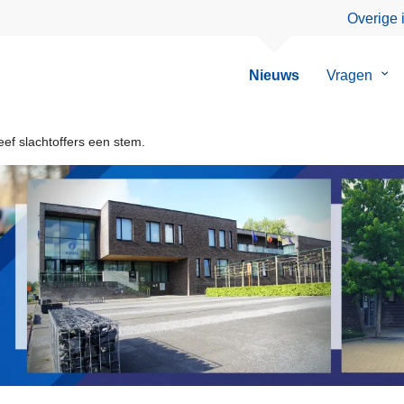
Overige 
Nieuws
Vragen
Su
van
Vra
ef slachtoffers een stem.