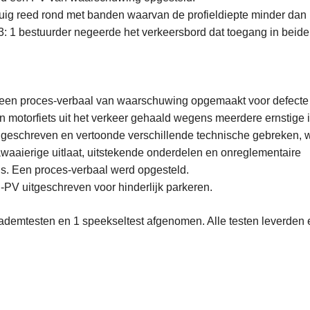
ig reed rond met banden waarvan de profieldiepte minder dan
 1 bestuurder negeerde het verkeersbord dat toegang in beide 
 een proces-verbaal van waarschuwing opgemaakt voor defecte v
 motorfiets uit het verkeer gehaald wegens meerdere ernstige 
ingeschreven en vertoonde verschillende technische gebreken, 
awaaierige uitlaat, uitstekende onderdelen en onreglementaire
els. Een proces-verbaal werd opgesteld.
PV uitgeschreven voor hinderlijk parkeren.
 ademtesten en 1 speekseltest afgenomen. Alle testen leverden 
L