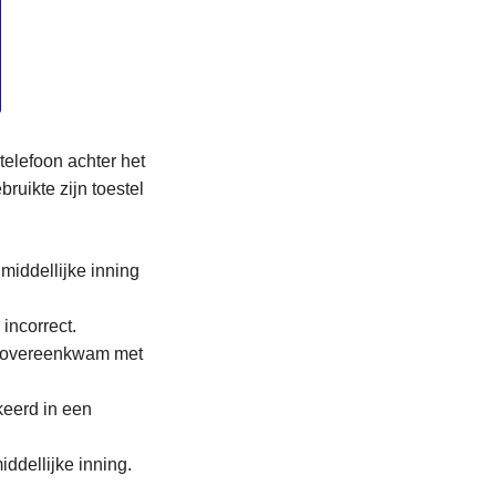
telefoon achter het
ruikte zijn toestel
middellijke inning
incorrect.
t overeenkwam met
keerd in een
ddellijke inning.