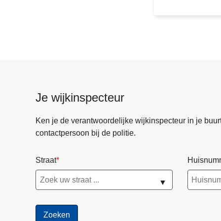
s
l
a
g
2
0
2
5
Je wijkinspecteur
Ken je de verantwoordelijke wijkinspecteur in je buurt? 
contactpersoon bij de politie.
Straat
Huisnum
▼