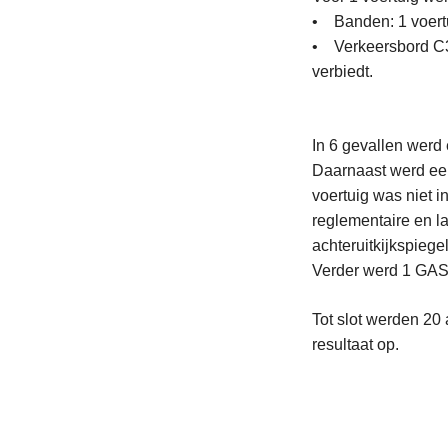
• Banden: 1 voertu
• Verkeersbord C3:
verbiedt.
In 6 gevallen werd
Daarnaast werd een
voertuig was niet 
reglementaire en l
achteruitkijkspieg
Verder werd 1 GAS-
Tot slot werden 20
resultaat op.
L