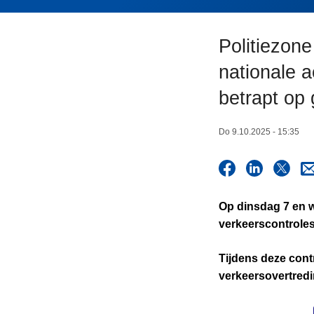
n
h
Politiezon
o
u
nationale a
d
betrapt op
g
a
a
Do 9.10.2025 - 15:35
n
Op dinsdag 7 en w
verkeerscontroles 
Tijdens deze cont
verkeersovertredi