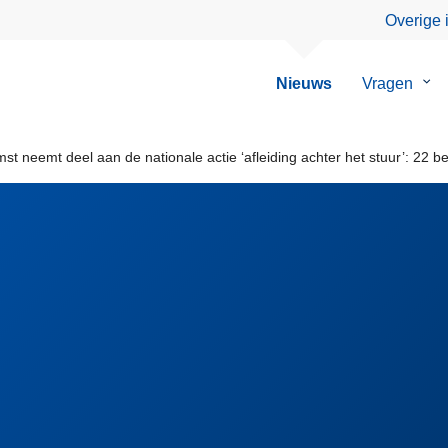
Overige 
Nieuws
Vragen
Su
van
Vra
t neemt deel aan de nationale actie ‘afleiding achter het stuur’: 22 b