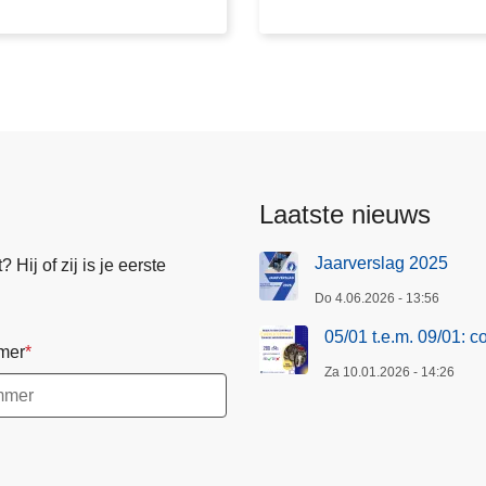
e
.
m
.
0
9
/
0
Laatste nieuws
1
:
Jaarverslag 2025
Hij of zij is je eerste
c
Do 4.06.2026 - 13:56
o
n
05/01 t.e.m. 09/01: 
mer
t
Za 10.01.2026 - 14:26
r
o
l
e