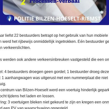
ar liefst 22 bestuurders betrapt op het gebruik van hun mobiele 
en werd het rijbewijs onmiddellijk ingetrokken. Eén bestuurder geb
an verkeerslichten.
ies werden ook andere verkeersinbreuken vastgesteld die een on
l: 4 bestuurders droegen geen gordel; 1 bestuurder droeg deze 
1 aanhangwagen was uitgerust met een nummerplaat die nie
uig.
 centrum van Bilzen-Hoeselt werd een voertuig hinderlijk gepar
ocht tijdens het laden en lossen.
ng: 3 voertuigen bleken niet gekeurd te zijn en kregen een onmi
erd een PV van waarschuwing opgesteld.