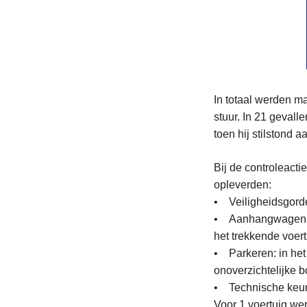
In totaal werden ma
stuur. In 21 gevall
toen hij stilstond a
Bij de controleact
opleverden:
• Veiligheidsgorde
• Aanhangwagen: 
het trekkende voert
• Parkeren: in het
onoverzichtelijke b
• Technische keuri
Voor 1 voertuig w