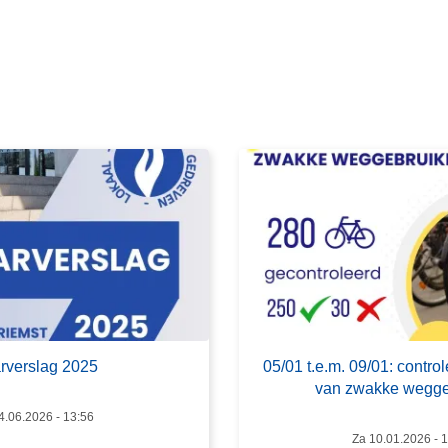
e
e
s
m
e
e
r
o
v
e
r
0
5
/
0
rverslag 2025
05/01 t.e.m. 09/01: control
1
van zwakke wegge
t
4.06.2026 - 13:56
.
Za 10.01.2026 - 