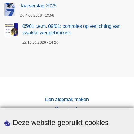
a
Jaarverslag 2025
n
z
Do 4.06.2026 - 13:56
w
05/01 t.e.m. 09/01: controles op verlichting van
a
zwakke weggebruikers
k
Za 10.01.2026 - 14:26
k
e
w
e
g
g
e
b
Een afspraak maken
r
Downloads
u
Pers
i
Deze website gebruikt cookies
k