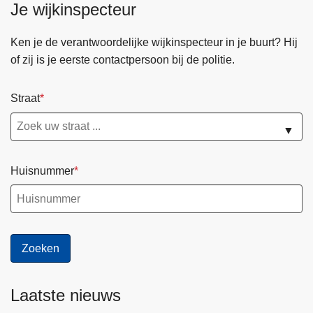
Je wijkinspecteur
l
e
Ken je de verantwoordelijke wijkinspecteur in je buurt? Hij
s
of zij is je eerste contactpersoon bij de politie.
o
p
Straat
v
e
▼
r
l
Huisnummer
i
c
h
t
i
n
g
Laatste nieuws
v