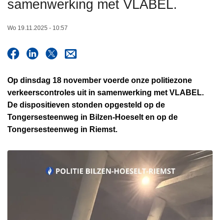
samenwerking met VLABEL.
n
h
Wo 19.11.2025 - 10:57
o
u
d
g
Op dinsdag 18 november voerde onze politiezone
a
verkeerscontroles uit in samenwerking met VLABEL.
a
De dispositieven stonden opgesteld op de
n
Tongersesteenweg in Bilzen-Hoeselt en op de
Tongersesteenweg in Riemst.