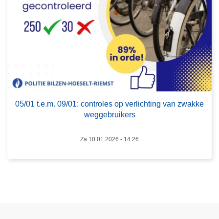
t
.
e
.
m
.
0
9
05/01 t.e.m. 09/01: controles op verlichting van zwakke
/
weggebruikers
0
1
Za 10.01.2026 - 14:26
:
c
o
n
t
r
o