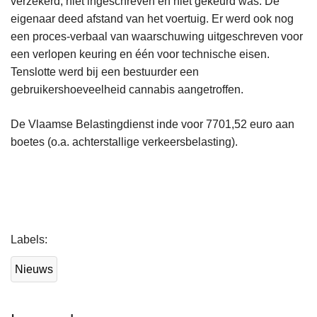
verzekerd, niet ingeschreven en niet gekeurd was. De
eigenaar deed afstand van het voertuig. Er werd ook nog
een proces-verbaal van waarschuwing uitgeschreven voor
een verlopen keuring en één voor technische eisen.
Tenslotte werd bij een bestuurder een
gebruikershoeveelheid cannabis aangetroffen.
De Vlaamse Belastingdienst inde voor 7701,52 euro aan
boetes (o.a. achterstallige verkeersbelasting).
L
Labels
e
e
Nieuws
s
m
e