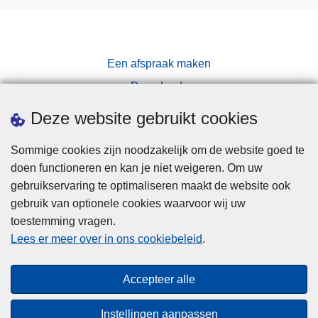
g
g
e
b
Een afspraak maken
r
Downloads
u
Pers
i
Deze website gebruikt cookies
k
e
Sommige cookies zijn noodzakelijk om de website goed te
r
doen functioneren en kan je niet weigeren. Om uw
s
gebruikservaring te optimaliseren maakt de website ook
gebruik van optionele cookies waarvoor wij uw
toestemming vragen.
Disclaimer
Lees er meer over in ons cookiebeleid
.
Privacy
Cookies
Accepteer alle
Toegankelijkheid
Instellingen aanpassen