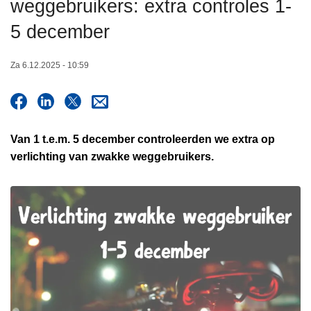
weggebruikers: extra controles 1-
n
h
5 december
o
u
Za 6.12.2025 - 10:59
d
g
a
a
Van 1 t.e.m. 5 december controleerden we extra op
n
verlichting van zwakke weggebruikers.