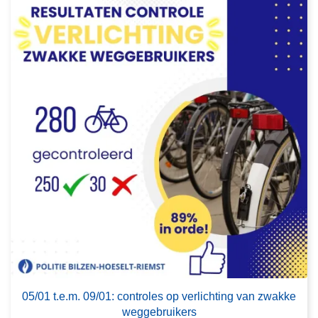
o
v
e
r
0
5
/
0
1
t
.
e
.
m
.
0
9
05/01 t.e.m. 09/01: controles op verlichting van zwakke
/
weggebruikers