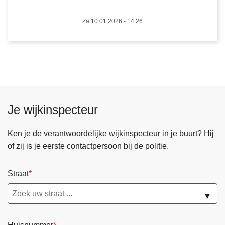
0
1
Za 10.01.2026 - 14:26
:
c
o
n
t
r
o
Je wijkinspecteur
l
e
Ken je de verantwoordelijke wijkinspecteur in je buurt? Hij
s
of zij is je eerste contactpersoon bij de politie.
o
p
Straat
v
e
▼
r
l