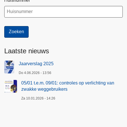
Huisnummer
i
c
h
t
i
n
g
Laatste nieuws
v
a
Jaarverslag 2025
n
z
Do 4.06.2026 - 13:56
w
05/01 t.e.m. 09/01: controles op verlichting van
a
zwakke weggebruikers
k
Za 10.01.2026 - 14:26
k
e
w
e