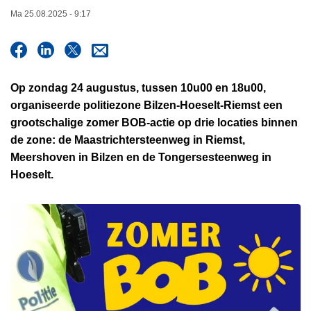
n
Ma 25.08.2025 - 9:17
h
o
u
d
Op zondag 24 augustus, tussen 10u00 en 18u00,
g
organiseerde politiezone Bilzen-Hoeselt-Riemst een
a
grootschalige zomer BOB-actie op drie locaties binnen
a
de zone: de Maastrichtersteenweg in Riemst,
n
Meershoven in Bilzen en de Tongersesteenweg in
Hoeselt.