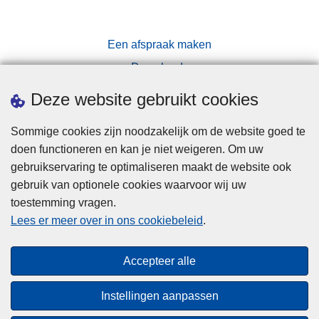
g
e
b
Een afspraak maken
r
Downloads
u
Pers
i
Deze website gebruikt cookies
k
e
Sommige cookies zijn noodzakelijk om de website goed te
r
doen functioneren en kan je niet weigeren. Om uw
s
gebruikservaring te optimaliseren maakt de website ook
gebruik van optionele cookies waarvoor wij uw
toestemming vragen.
Disclaimer
Lees er meer over in ons cookiebeleid
.
Privacy
Cookies
Accepteer alle
Toegankelijkheid
Instellingen aanpassen
© 2026 Politie.be