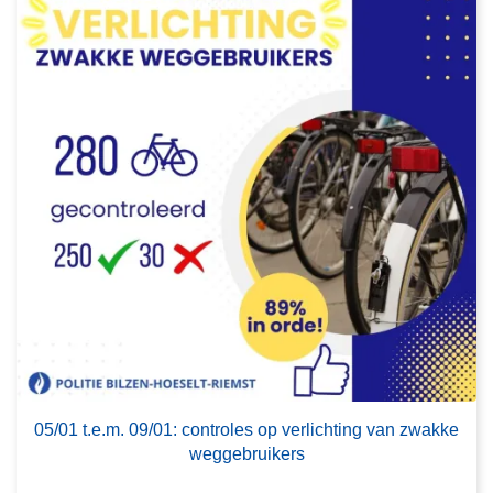
e
r
0
5
/
0
1
t
.
e
.
m
.
0
9
05/01 t.e.m. 09/01: controles op verlichting van zwakke
/
weggebruikers
0