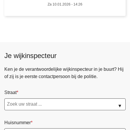
1
Za 10.01.2026 - 14:26
:
c
o
n
t
r
o
Je wijkinspecteur
l
e
Ken je de verantwoordelijke wijkinspecteur in je buurt? Hij
s
of zij is je eerste contactpersoon bij de politie.
o
p
Straat
v
e
▼
r
l
Huisnummer
i