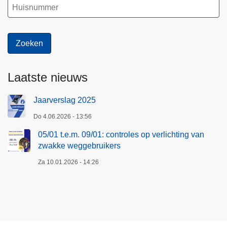
c
h
t
i
n
g
Laatste nieuws
v
a
Jaarverslag 2025
n
z
Do 4.06.2026 - 13:56
w
05/01 t.e.m. 09/01: controles op verlichting van
a
zwakke weggebruikers
k
Za 10.01.2026 - 14:26
k
e
w
e
g