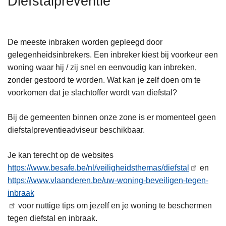
Diefstalpreventie
n
h
o
De meeste inbraken worden gepleegd door
u
gelegenheidsinbrekers. Een inbreker kiest bij voorkeur een
d
woning waar hij / zij snel en eenvoudig kan inbreken,
g
zonder gestoord te worden. Wat kan je zelf doen om te
a
voorkomen dat je slachtoffer wordt van diefstal?
a
n
Bij de gemeenten binnen onze zone is er momenteel geen
diefstalpreventieadviseur beschikbaar.
Je kan terecht op de websites
https://www.besafe.be/nl/veiligheidsthemas/diefstal
en
https://www.vlaanderen.be/uw-woning-beveiligen-tegen-
inbraak
voor nuttige tips om jezelf en je woning te beschermen
tegen diefstal en inbraak.