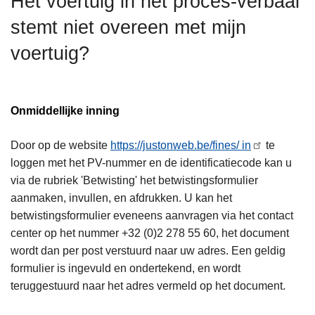
Het voertuig in het proces-verbaal
n
stemt niet overeen met mijn
h
o
voertuig?
u
d
g
Onmiddellijke inning
a
a
Door op de website
https://justonweb.be/fines/ in
te
n
loggen met het PV-nummer en de identificatiecode kan u
via de rubriek 'Betwisting' het betwistingsformulier
aanmaken, invullen, en afdrukken. U kan het
betwistingsformulier eveneens aanvragen via het contact
center op het nummer +32 (0)2 278 55 60, het document
wordt dan per post verstuurd naar uw adres. Een geldig
formulier is ingevuld en ondertekend, en wordt
teruggestuurd naar het adres vermeld op het document.