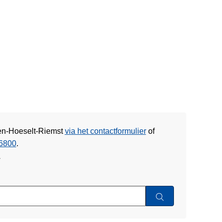
zen-Hoeselt-Riemst
via het contactformulier
of
6800
.
w