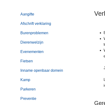
n
h
Verl
Aangifte
o
u
Afschrift verklaring
d
g
Burenproblemen
a
Dierenwelzijn
a
n
Evenementen
Fietsen
Inname openbaar domein
Kamp
Parkeren
Preventie
Ger