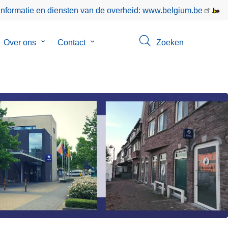
informatie en diensten van de overheid:
www.belgium.be
bmenu
Over ons
Submenu
Contact
Submenu
Zoeken
van
van
gen
Over
Contact
ons