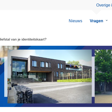
Overige 
Nieuws
Vragen
Su
van
Vra
iefstal van je identiteitskaart?